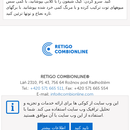
کنید. سرو کردن: کیک شیفون را با گلابی بپوشانید، با کمی سس
میوههای توت ترکیب کرده و با مرنگ کمی خرد شده بپوشانید. با برگهای
تازه نعناع و توتها تزئین کنید.
RETIGO COMBIONLINE®
Láň 2310, PS 43, 756 64 Rožnov pod Radhoštěm
Tel.:
+420 571 665 511
, Fax: +420 571 665 554
E-mail:
info@combionline.com
این وب سایت از کوکی ها برای ارائه خدمات و تجزیه و
تحلیل ترافیک وب سایت استفاده می کند. شما با
OnlineMenu
استفاده از این وب سایت با آن موافق هستید.
شرایط و ضوابط
تایید کنید
اطلاعات بیشتر