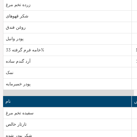
زرده تخم مرغ
شکر قهوهای
روغن فندق
پودر وانیل
خامه فرم گرفته 33%
آرد گندم ساده
نمک
پودر خمیرمایه
ش
نام
سفیده تخم مرغ
تارتار خالص
شکر پودر شده