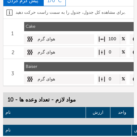
170 °C
پیش گرم کردن:
برای مشاهده کل جدول، جدول را به سمت راست حرکت دهید.
Cake
1
%
100
هوای گرم
%
0
هوای گرم
2
Baiser
3
%
0
هوای گرم
مواد لازم - تعداد وعده ها - 10
واحد
ارزش
نام
ش
نام