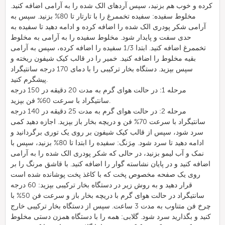
کرده و خوب هم بزنید، سپس آردهای الک شده را به آرامی اضافه کنید.
مخلوط سفیده: سفیده تخممرغ را با تارتار تا 80% بزنید. سپس به
آرامی شکر پودری الک شده را اضافه کرده و ادامه دهید تا سفیده به
حدی سفت و پایدار شود. مخلوط سفیده را به آرامی به مخلوط
تخممرغ اضافه کنید. ابتدا 1/3 سفیده را اضافه کرده، سپس به آرامی
بقیه مخلوط را اضافه کنید. خمیر را در قالب کیک شیفون ریخته و
سپس بپزید. دستگاه بخار ترکیبی را با دمای 170 درجه سانتیگراد
پیشگرم کنید.
مرحله 1: در حالت هوای گرم به مدت 20 دقیقه در 150 درجه
سانتیگراد با سرعت 60% فن بپزید.
مرحله 2: در حالت هوای گرم به مدت 25 دقیقه در 140 درجه
سانتیگراد با سرعت 70% فن و دریچه بخار باز بپزید. اجازه دهید کمی
سرد شود، سپس از قالب کیک شیفون بر روی یک توری برگردانید و
ادامه دهید تا سرد شود. مِرَنگ: سفیده را ابتدا تا 80% بزنید، سپس با
نمک و آب لیمو بزنید، در حالی که شکر پودری الک شده را به آرامی
اضافه کنید و در پایان نشاسته گوار را اضافه کنید. با قاشق مرنگ را بر
روی یک صفحه مخصوص پخت که با کاغذ پخت پوشانده شده است
قرار دهید و به روش زیر در دستگاه بخار ترکیبی بپزید: 60 درجه
سانتیگراد در حالت هوای گرم با دریچه بخار باز و سرعت فن 50% با
چرخ فن متناوب به مدت 3 ساعت. سپس از دستگاه بخار ترکیبی خارج
کنید و بگذارید سرد شود. گلابی: همه را با دستگاه همزن دستی مخلوط