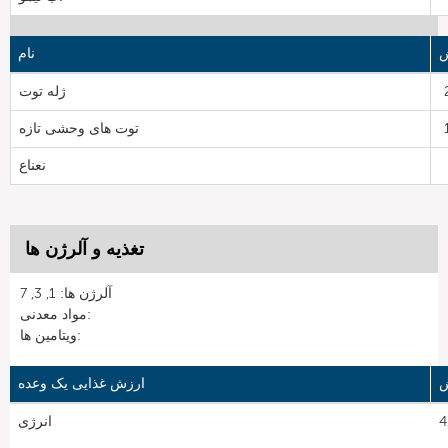
ش
نام
ژله توت
توت های وحشی تازه
نعناع
تغذیه و آلرژن ها
آلرژن ها: 1, 3, 7
مواد معدنی:
ویتامین ها:
ش
ارزش غذایی یک وعده
41
انرژی