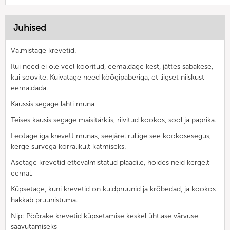
Juhised
Valmistage krevetid.
Kui need ei ole veel kooritud, eemaldage kest, jättes sabakese,
kui soovite. Kuivatage need köögipaberiga, et liigset niiskust
eemaldada.
Kaussis segage lahti muna
Teises kausis segage maisitärklis, riivitud kookos, sool ja paprika.
Leotage iga krevett munas, seejärel rullige see kookosesegus,
kerge survega korralikult katmiseks.
Asetage krevetid ettevalmistatud plaadile, hoides neid kergelt
eemal.
Küpsetage, kuni krevetid on kuldpruunid ja krõbedad, ja kookos
hakkab pruunistuma.
Nip: Pöörake krevetid küpsetamise keskel ühtlase värvuse
saavutamiseks