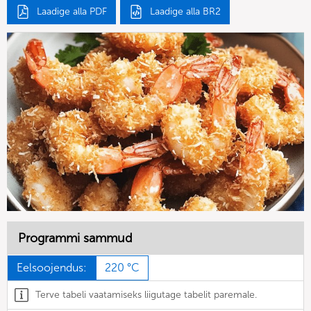
Laadige alla PDF
Laadige alla BR2
Programmi sammud
Eelsoojendus:
220 °C
Terve tabeli vaatamiseks liigutage tabelit paremale.