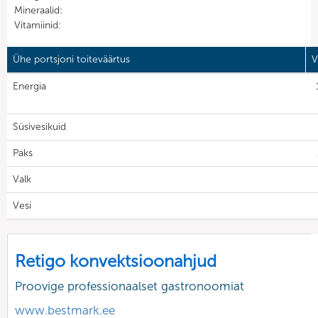
Mineraalid:
Vitamiinid:
Ühe portsjoni toiteväärtus
V
Energia
Süsivesikuid
Paks
Valk
Vesi
Retigo konvektsioonahjud
Proovige professionaalset gastronoomiat
www.bestmark.ee