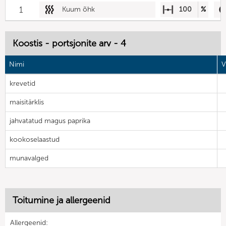
1
Kuum õhk
100
%
Koostis - portsjonite arv - 4
Nimi
V
krevetid
maisitärklis
jahvatatud magus paprika
kookoselaastud
munavalged
Toitumine ja allergeenid
Allergeenid: