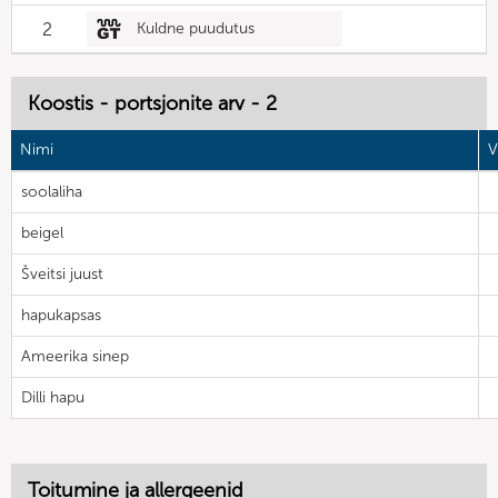
2
Kuldne puudutus
Koostis - portsjonite arv - 2
Nimi
V
soolaliha
beigel
Šveitsi juust
hapukapsas
Ameerika sinep
Dilli hapu
Toitumine ja allergeenid