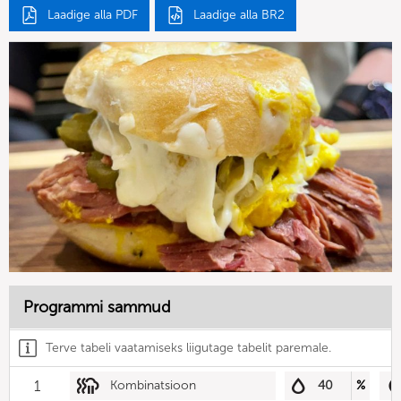
Laadige alla PDF
Laadige alla BR2
Programmi sammud
Terve tabeli vaatamiseks liigutage tabelit paremale.
1
Kombinatsioon
40
%