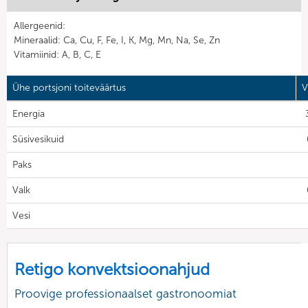
Allergeenid:
Mineraalid: Ca, Cu, F, Fe, I, K, Mg, Mn, Na, Se, Zn
Vitamiinid: A, B, C, E
Ühe portsjoni toiteväärtus
V
Energia
Süsivesikuid
Paks
Valk
Vesi
Retigo konvektsioonahjud
Proovige professionaalset gastronoomiat