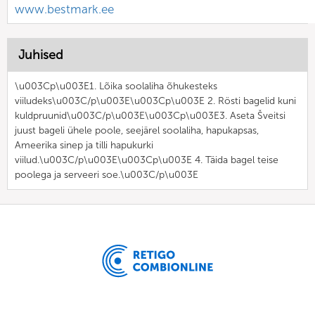
www.bestmark.ee
Juhised
\u003Cp\u003E1. Lõika soolaliha õhukesteks
viiludeks\u003C/p\u003E\u003Cp\u003E 2. Rösti bagelid kuni
kuldpruunid\u003C/p\u003E\u003Cp\u003E3. Aseta Šveitsi
juust bageli ühele poole, seejärel soolaliha, hapukapsas,
Ameerika sinep ja tilli hapukurki
viilud.\u003C/p\u003E\u003Cp\u003E 4. Täida bagel teise
poolega ja serveeri soe.\u003C/p\u003E