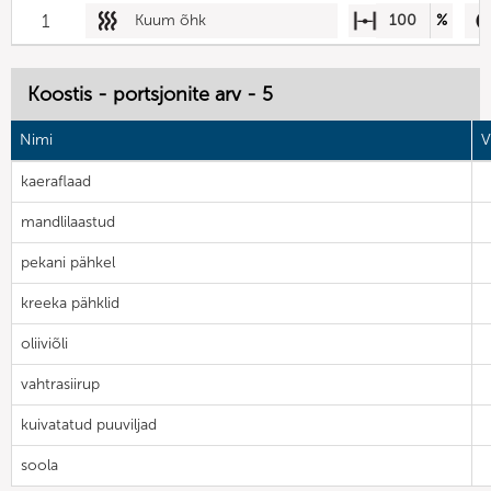
1
Kuum õhk
100
%
Koostis - portsjonite arv - 5
Nimi
V
kaeraflaad
mandlilaastud
pekani pähkel
kreeka pähklid
oliiviõli
vahtrasiirup
kuivatatud puuviljad
soola