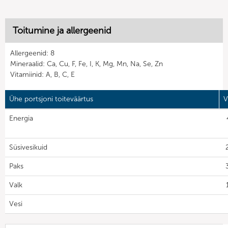
Toitumine ja allergeenid
Allergeenid: 8
Mineraalid: Ca, Cu, F, Fe, I, K, Mg, Mn, Na, Se, Zn
Vitamiinid: A, B, C, E
Ühe portsjoni toiteväärtus
V
Energia
Süsivesikuid
Paks
Valk
Vesi