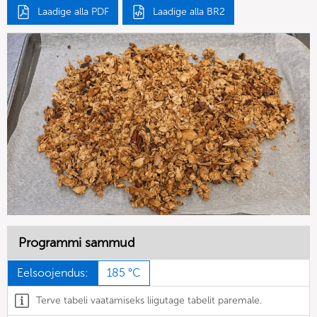
Laadige alla PDF
Laadige alla BR2
Programmi sammud
Eelsoojendus:
185 °C
Terve tabeli vaatamiseks liigutage tabelit paremale.