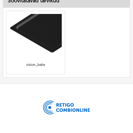
Soovitatavad tarvikud
vision_bake