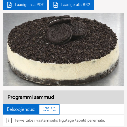
Laadige alla PDF
Laadige alla BR2
Programmi sammud
Eelsoojendus:
175 °C
Terve tabeli vaatamiseks liigutage tabelit paremale.