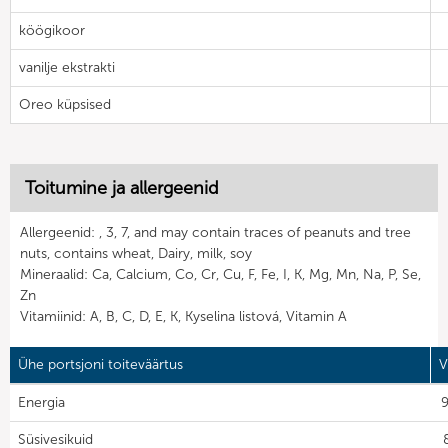
köögikoor
vanilje ekstrakti
Oreo küpsised
Toitumine ja allergeenid
Allergeenid: , 3, 7, and may contain traces of peanuts and tree
nuts, contains wheat, Dairy, milk, soy
Mineraalid: Ca, Calcium, Co, Cr, Cu, F, Fe, I, K, Mg, Mn, Na, P, Se,
Zn
Vitamiinid: A, B, C, D, E, K, Kyselina listová, Vitamin A
Ühe portsjoni toiteväärtus
V
Energia
9
Süsivesikuid