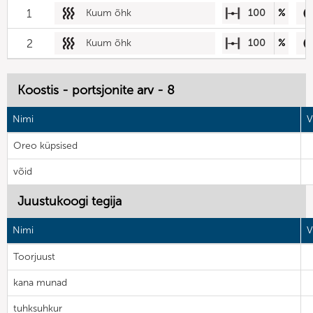
1
Kuum õhk
100
%
2
Kuum õhk
100
%
Koostis - portsjonite arv - 8
Nimi
V
Oreo küpsised
võid
Juustukoogi tegija
Nimi
V
Toorjuust
kana munad
tuhksuhkur