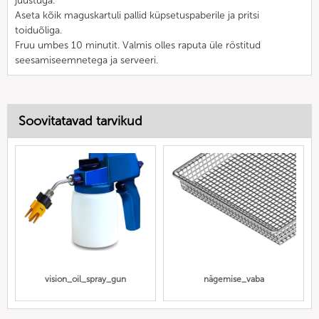
juustuga.
Aseta kõik maguskartuli pallid küpsetuspaberile ja pritsi
toiduõliga.
Fruu umbes 10 minutit. Valmis olles raputa üle röstitud
seesamiseemnetega ja serveeri.
Soovitatavad tarvikud
vision_oil_spray_gun
nägemise_vaba