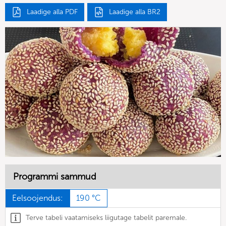
Laadige alla PDF
Laadige alla BR2
Programmi sammud
Eelsoojendus:
190 °C
Terve tabeli vaatamiseks liigutage tabelit paremale.