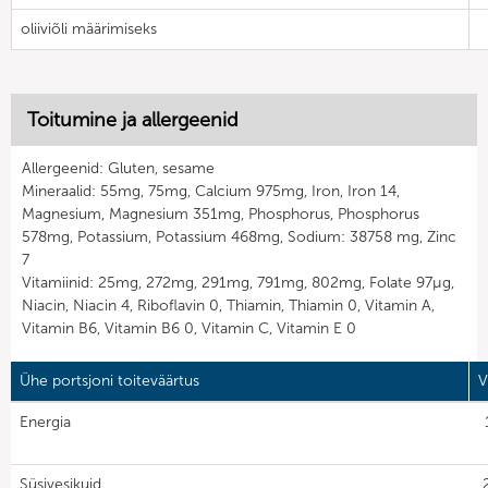
oliiviõli määrimiseks
Toitumine ja allergeenid
Allergeenid: Gluten, sesame
Mineraalid: 55mg, 75mg, Calcium 975mg, Iron, Iron 14,
Magnesium, Magnesium 351mg, Phosphorus, Phosphorus
578mg, Potassium, Potassium 468mg, Sodium: 38758 mg, Zinc
7
Vitamiinid: 25mg, 272mg, 291mg, 791mg, 802mg, Folate 97µg,
Niacin, Niacin 4, Riboflavin 0, Thiamin, Thiamin 0, Vitamin A,
Vitamin B6, Vitamin B6 0, Vitamin C, Vitamin E 0
Ühe portsjoni toiteväärtus
V
Energia
Süsivesikuid