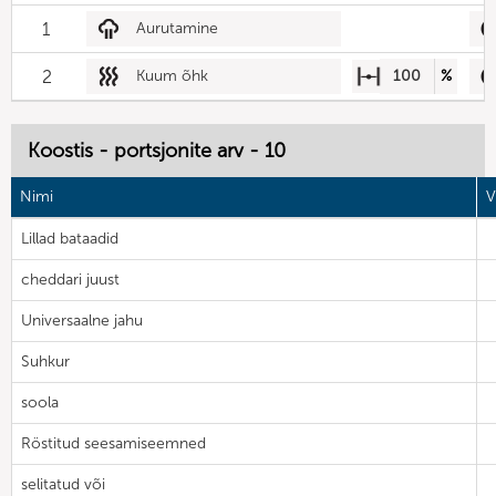
1
Aurutamine
2
Kuum õhk
100
%
Koostis - portsjonite arv - 10
Nimi
V
Lillad bataadid
cheddari juust
Universaalne jahu
Suhkur
soola
Röstitud seesamiseemned
selitatud või