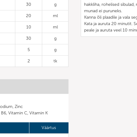
30
g
hakkliha, rohelised sibulad,
munad ei puruneks.
20
ml
Kanna õli plaadile ja vala se
Kata ja auruta 20 minutit. S
10
ml
peale ja auruta veel 10 min
30
g
5
g
2
tk
Sodium, Zinc
n B6, Vitamin C, Vitamin K
Väärtus