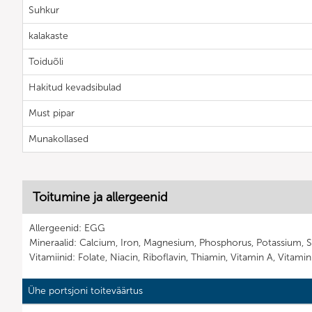
Suhkur
kalakaste
Toiduõli
Hakitud kevadsibulad
Must pipar
Munakollased
Toitumine ja allergeenid
Allergeenid: EGG
Mineraalid: Calcium, Iron, Magnesium, Phosphorus, Potassium, 
Vitamiinid: Folate, Niacin, Riboflavin, Thiamin, Vitamin A, Vitami
Ühe portsjoni toiteväärtus