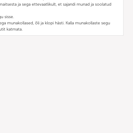
 maitsesta ja sega ettevaatlikult, et sajandi munad ja soolatud
gu sisse.
ega munakollased, õli ja klopi hästi. Kalla munakollaste segu
utit katmata.