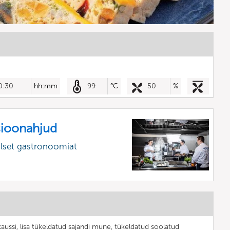
0:30
hh:mm
99
°C
50
%
sioonahjud
alset gastronoomiat
ussi, lisa tükeldatud sajandi mune, tükeldatud soolatud