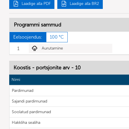
Laadige alla PDF
Laadige alla BR2
Programmi sammud
Eelsoojendus:
100 °C
1
Aurutamine
Koostis - portsjonite arv - 10
Nimi
Pardimunad
Sajandi pardimunad
Soolatud pardimunad
Hakkliha sealiha