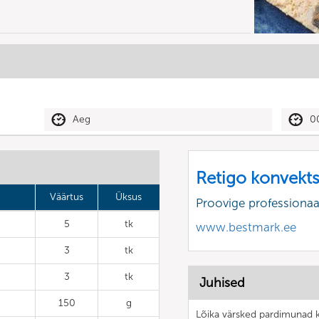
Aeg
0
Retigo konvekt
Väärtus
Üksus
Proovige professiona
5
tk
www.bestmark.ee
3
tk
3
tk
Juhised
150
g
Lõika värsked pardimunad ka