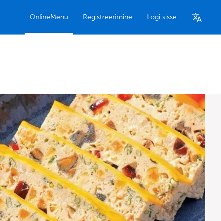
OnlineMenu
Registreerimine
Logi sisse