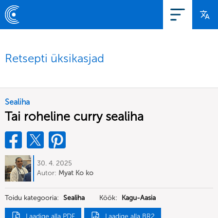
Retsepti üksikasjad
Sealiha
Tai roheline curry sealiha
30. 4. 2025
Autor:
Myat Ko ko
Toidu kategooria:
Sealiha
Köök:
Kagu-Aasia
Laadige alla PDF
Laadige alla BR2