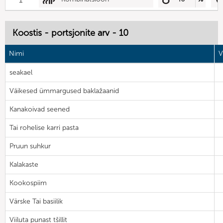
Koostis - portsjonite arv - 10
Nimi
V
seakael
Väikesed ümmargused baklažaanid
Kanakoivad seened
Tai rohelise karri pasta
Pruun suhkur
Kalakaste
Kookospiim
Värske Tai basiilik
Viiluta punast tšillit