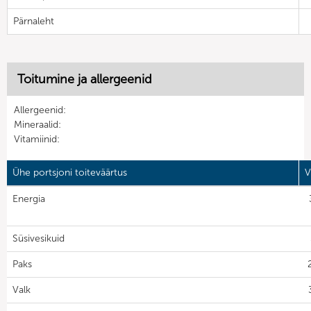
Pärnaleht
Toitumine ja allergeenid
Allergeenid:
Mineraalid:
Vitamiinid:
Ühe portsjoni toiteväärtus
V
Energia
Süsivesikuid
Paks
Valk