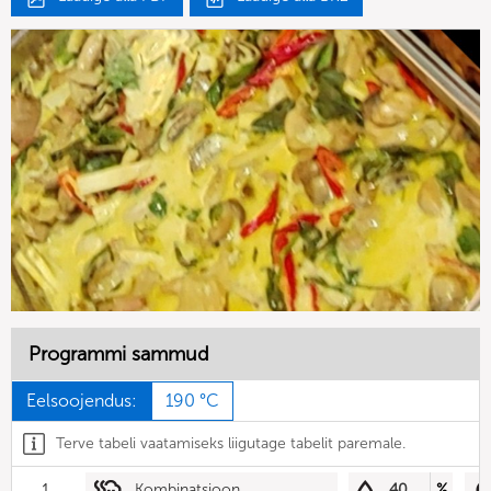
Programmi sammud
Eelsoojendus:
190 °C
Terve tabeli vaatamiseks liigutage tabelit paremale.
1
Kombinatsioon
40
%