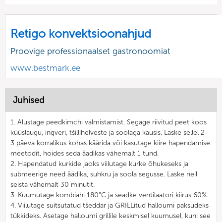
Retigo konvektsioonahjud
Proovige professionaalset gastronoomiat
www.bestmark.ee
Juhised
1. Alustage peedkimchi valmistamist. Segage riivitud peet koos
küüslaugu, ingveri, tšillihelveste ja soolaga kausis. Laske sellel 2-
3 päeva korralikus kohas käärida või kasutage kiire hapendamise
meetodit, hoides seda äädikas vähemalt 1 tund.
2. Hapendatud kurkide jaoks viilutage kurke õhukeseks ja
submeerige need äädika, suhkru ja soola segusse. Laske neil
seista vähemalt 30 minutit.
3. Kuumutage kombiahi 180°C ja seadke ventilaatori kiirus 60%.
4. Viilutage suitsutatud tšeddar ja GRILLitud halloumi paksudeks
tükkideks. Asetage halloumi grillile keskmisel kuumusel, kuni see