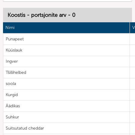
Koostis - portsjonite arv - 0
Nimi
V
Punapeet
Küüslauk
Ingver
Tšillihelbed
soola
Kurgid
Äädikas
Suhkur
Suitsutatud cheddar