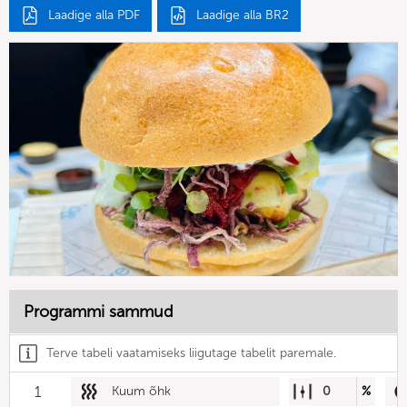
Laadige alla PDF
Laadige alla BR2
Programmi sammud
Terve tabeli vaatamiseks liigutage tabelit paremale.
1
Kuum õhk
0
%