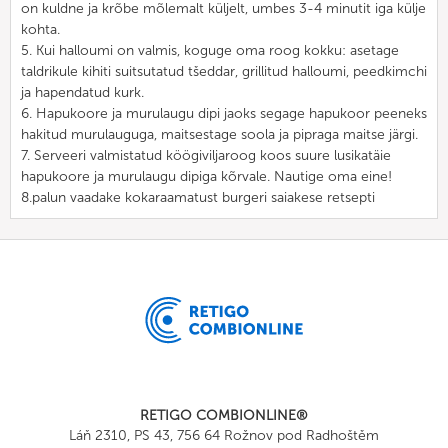
on kuldne ja krõbe mõlemalt küljelt, umbes 3-4 minutit iga külje
kohta.
5. Kui halloumi on valmis, koguge oma roog kokku: asetage
taldrikule kihiti suitsutatud tšeddar, grillitud halloumi, peedkimchi
ja hapendatud kurk.
6. Hapukoore ja murulaugu dipi jaoks segage hapukoor peeneks
hakitud murulauguga, maitsestage soola ja pipraga maitse järgi.
7. Serveeri valmistatud köögiviljaroog koos suure lusikatäie
hapukoore ja murulaugu dipiga kõrvale. Nautige oma eine!
8.palun vaadake kokaraamatust burgeri saiakese retsepti
RETIGO COMBIONLINE®
Láň 2310, PS 43, 756 64 Rožnov pod Radhoštěm