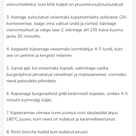
visioonitaldrikul, kuni kõik küljed on pruunistunud/suitsutatud.
3. Asetage suitsutatud veisemaks küpsetamiseks sobivasse GN-
konteinerisse, lisage oma valitud ürdid ja vürtsid, käivitage
visioonisuitsuti ja valige tase 2, käivitage ahi 130 kuiva kuumu
jaoks 30 minutiks.
4. Aeglaselt küpsetage veisemaks kombiahjus 4-5 tundi, kuni
see on pehme ja kergesti rebenev.
5. Samal ajal, kui veisemaks küpseb, valmistage vasika
burgeripihvid jahvatatud veiselihast ja maitseainetest, vormides
need paksudeks pihvideks.
6. Küpsetage burgeripihvid grillil keskmiselt küpseks, umbes 4-5
minutit kummalgi küljel.
7. Küpsetamise viimase tunni jooksul rösti sibulasiidid ahjus
180°C juures, kuni need on kullatud ja karamelliseerunud.
8. Rösti brioche kuklid kuni kullatud pruuni.