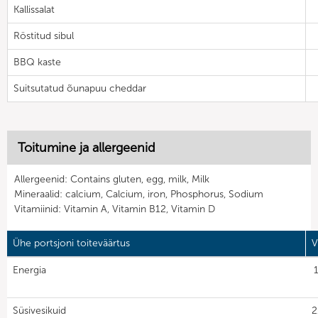
Kallissalat
Röstitud sibul
BBQ kaste
Suitsutatud õunapuu cheddar
Toitumine ja allergeenid
Allergeenid: Contains gluten, egg, milk, Milk
Mineraalid: calcium, Calcium, iron, Phosphorus, Sodium
Vitamiinid: Vitamin A, Vitamin B12, Vitamin D
Ühe portsjoni toiteväärtus
V
Energia
Süsivesikuid
2