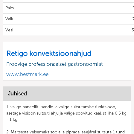
Paks
Valk
Vesi
3
Retigo konvektsioonahjud
Proovige professionaalset gastronoomiat
www.bestmark.ee
Juhised
1. valige paneelilt lisandid ja valige suitsutamise funktsioon,
asetage visioonisuitsuti ahju ja valige soovitud kaal, st liha 0,5 kg
- 1 kg
2. Maitsesta veisemaks soola ja pipraga, seejärel suitsuta 1 tund