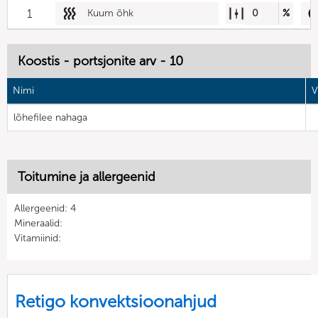
1
Kuum õhk
0
%
Koostis - portsjonite arv - 10
Nimi
V
lõhefilee nahaga
Toitumine ja allergeenid
Allergeenid: 4
Mineraalid:
Vitamiinid:
Retigo konvektsioonahjud