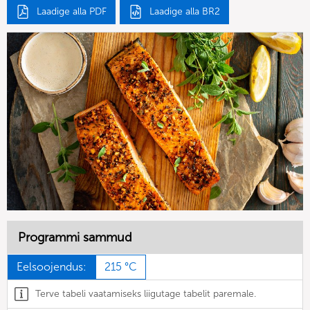
Laadige alla PDF
Laadige alla BR2
Programmi sammud
Eelsoojendus:
215 °C
Terve tabeli vaatamiseks liigutage tabelit paremale.