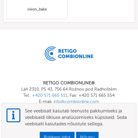
vision_bake
RETIGO COMBIONLINE®
Láň 2310, PS 43, 756 64 Rožnov pod Radhoštěm
Tel.:
+420 571 665 511
, Fax: +420 571 665 554
E-mail:
info@combionline.com
See veebisait kasutab teenuste pakkumiseks ja
veebisaidi liikluse analüüsimiseks küpsiseid. Seda
OnlineMenu
veebisaiti kasutades nõustute sellega.
TINGIMUSED
Rohkem infot
Nõustu