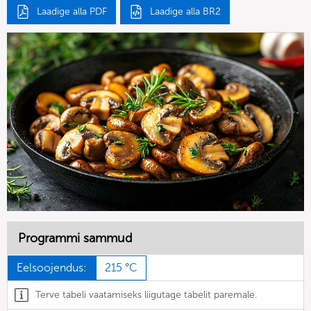
Laadige alla PDF
Laadige alla BR2
Programmi sammud
Eelsoojendus:
215 °C
Terve tabeli vaatamiseks liigutage tabelit paremale.