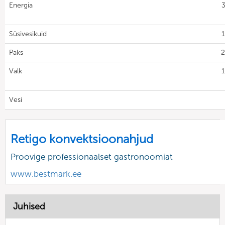
Energia
Süsivesikuid
1
Paks
2
Valk
1
Vesi
Retigo konvektsioonahjud
Proovige professionaalset gastronoomiat
www.bestmark.ee
Juhised