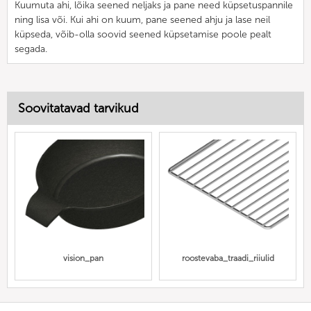
Kuumuta ahi, lõika seened neljaks ja pane need küpsetuspannile
ning lisa või. Kui ahi on kuum, pane seened ahju ja lase neil
küpseda, võib-olla soovid seened küpsetamise poole pealt
segada.
Soovitatavad tarvikud
vision_pan
roostevaba_traadi_riiulid