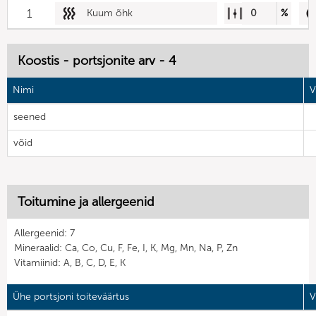
1
Kuum õhk
0
%
Koostis - portsjonite arv - 4
Nimi
V
seened
võid
Toitumine ja allergeenid
Allergeenid: 7
Mineraalid: Ca, Co, Cu, F, Fe, I, K, Mg, Mn, Na, P, Zn
Vitamiinid: A, B, C, D, E, K
Ühe portsjoni toiteväärtus
V