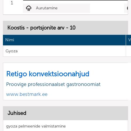
1
Aurutamine
Koostis - portsjonite arv - 10
Nimi
V
Gyoza
Retigo konvektsioonahjud
Proovige professionaalset gastronoomiat
www.bestmark.ee
Juhised
gyoza pelmeenide valmistamine