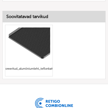
Soovitatavad tarvikud
perforeeritud_alumiiniumleht_teflonkattega