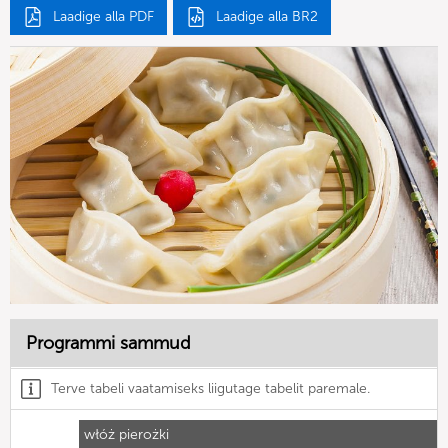
Laadige alla PDF
Laadige alla BR2
Programmi sammud
Terve tabeli vaatamiseks liigutage tabelit paremale.
włóż pierożki