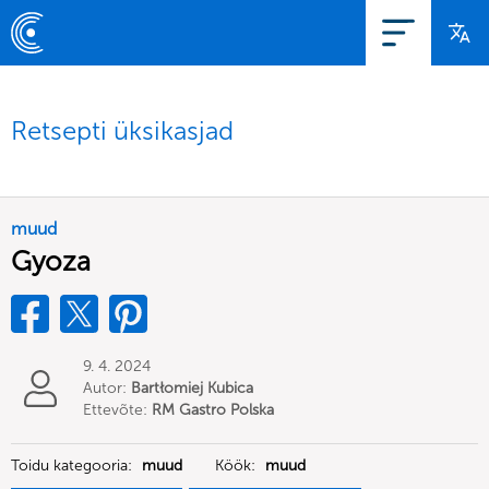
Retsepti üksikasjad
muud
Gyoza
9. 4. 2024
Autor:
Bartłomiej Kubica
Ettevõte:
RM Gastro Polska
Sp. z o.o.
Toidu kategooria:
muud
Köök:
muud