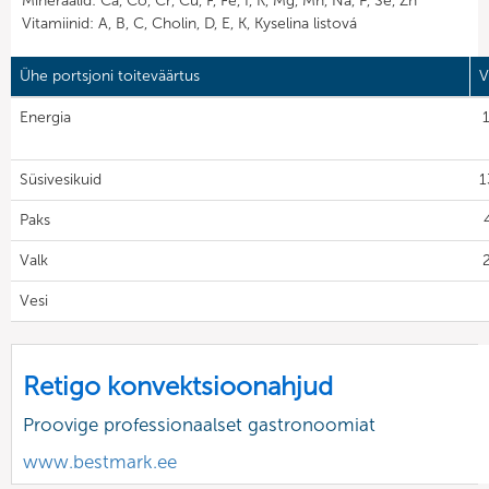
Mineraalid: Ca, Co, Cr, Cu, F, Fe, I, K, Mg, Mn, Na, P, Se, Zn
Vitamiinid: A, B, C, Cholin, D, E, K, Kyselina listová
Ühe portsjoni toiteväärtus
V
Energia
Süsivesikuid
1
Paks
Valk
Vesi
Retigo konvektsioonahjud
Proovige professionaalset gastronoomiat
www.bestmark.ee