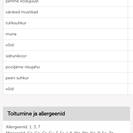
pehme kodujuust
värsked mustikad
tuhksuhkur
muna
võid
sidrunikoor
pooljäme nisujahu
peen suhkur
võid
Toitumine ja allergeenid
Allergeenid: 1, 3, 7