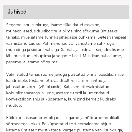
Juhised
Segame jahu suhkruga, lisame tükeldatud rasvaine,
munakollased, sidrunikoore ja piima ning sõtkume ühtlaseks
tainaks, mille jätame tunniks jahedasse puhkama. Selles vahepeal
valmistame täidise. Pehmenenud või vahustame suhkruga,
munadega ja sidrunimahlaga. Samal ajal pidevalt segades lisame
läbi pressitud kohupiima ja segame hästi. Mustikad puhastame,
peseme ja jätame nõrguma.
Valmistatud tainas rullime jahuga puistatud pinnal plaadiks, mille
kandmiseks tõstame ettevaatlikult rulli abil määritud ja
jahustatud vormi (või plaadile). Kata see ettevalmistatud
kohupiimapastaga, silume, asetame tordi kuumendatud
konvektsiooniahju ja küpsetame, kuni pind kergelt kuldseks
muutub.
Kõik koostisosad crumbli jaoks segame ja hõõrume hoolikalt
sõrmedega kokku. Eelküpsetatud tort eemaldame ahjust,
katame ühtlaselt mustikatega, kergelt puistame vanillisuhkruga,