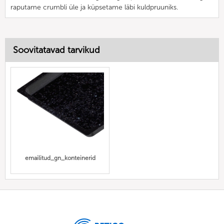
raputame crumbli üle ja küpsetame läbi kuldpruuniks.
Soovitatavad tarvikud
emailitud_gn_konteinerid