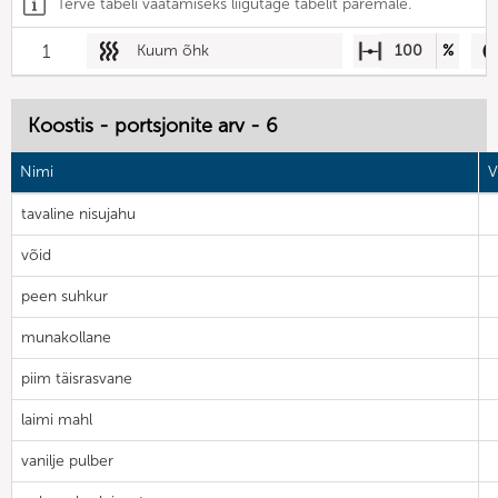
Terve tabeli vaatamiseks liigutage tabelit paremale.
1
Kuum õhk
100
%
Koostis - portsjonite arv - 6
Nimi
V
tavaline nisujahu
võid
peen suhkur
munakollane
piim täisrasvane
laimi mahl
vanilje pulber