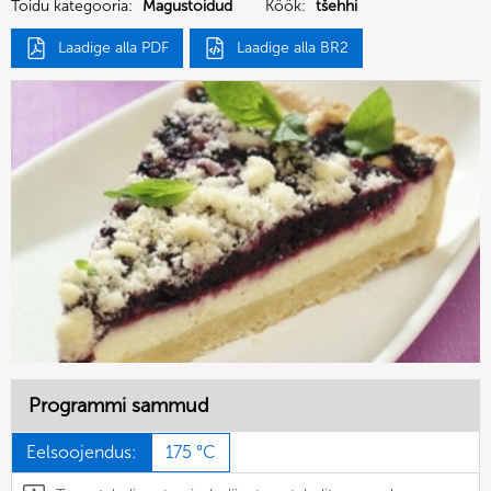
Toidu kategooria:
Magustoidud
Köök:
tšehhi
Laadige alla PDF
Laadige alla BR2
Programmi sammud
Eelsoojendus:
175 °C