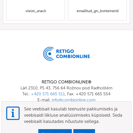
vision_snack
emailitud_gn_konteinerid
RETIGO COMBIONLINE®
Láň 2310, PS 43, 756 64 Rožnov pod Radhoštěm
Tel.:
+420 571 665 511
, Fax: +420 571 665 554
E-mail:
info@combionline.com
See veebisait kasutab teenuste pakkumiseks ja
veebisaidi liikluse analüüsimiseks küpsiseid. Seda
OnlineMenu
veebisaiti kasutades nõustute sellega.
TINGIMUSED