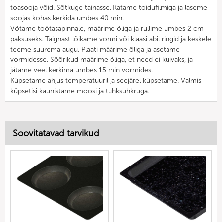
toasooja võid. Sõtkuge tainasse. Katame toidufilmiga ja laseme
soojas kohas kerkida umbes 40 min.
Võtame töötasapinnale, määrime õliga ja rullime umbes 2 cm
paksuseks. Taignast lõikame vormi või klaasi abil ringid ja keskele
teeme suurema augu. Plaati määrime õliga ja asetame
vormidesse. Sõõrikud määrime õliga, et need ei kuivaks, ja
jätame veel kerkima umbes 15 min vormides.
Küpsetame ahjus temperatuuril ja seejärel küpsetame. Valmis
küpsetisi kaunistame moosi ja tuhksuhkruga.
Soovitatavad tarvikud