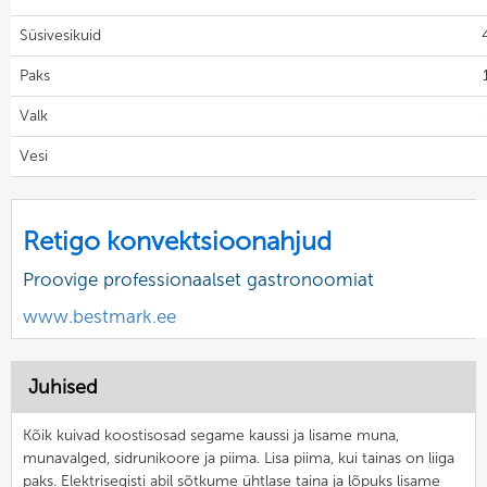
Süsivesikuid
Paks
Valk
Vesi
Retigo konvektsioonahjud
Proovige professionaalset gastronoomiat
www.bestmark.ee
Juhised
Kõik kuivad koostisosad segame kaussi ja lisame muna,
munavalged, sidrunikoore ja piima. Lisa piima, kui tainas on liiga
paks. Elektrisegisti abil sõtkume ühtlase taina ja lõpuks lisame