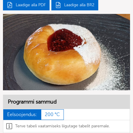
Laadige alla PDF
Laadige alla BR2
Programmi sammud
Eelsoojendus:
200 °C
Terve tabeli vaatamiseks liigutage tabelit paremale.