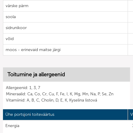
värske pärm
soola
sidrunikoor
võid
moos - erinevaid maitse järgi
Toitumine ja allergeenid
Allergeenid: 1, 3, 7
Mineraalid: Ca, Co, Cr, Cu, F, Fe, I, K, Mg, Mn, Na, P, Se, Zn
Vitamiinid: A, B, C, Cholin, D, E, K, Kyselina listová
Ühe portsjoni toiteväärtus
V
Energia