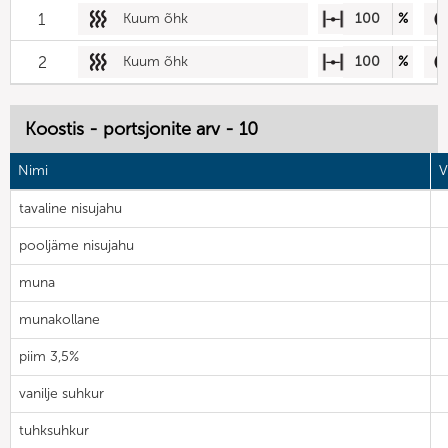
1
Kuum õhk
100
%
2
Kuum õhk
100
%
Koostis - portsjonite arv - 10
Nimi
V
tavaline nisujahu
pooljäme nisujahu
muna
munakollane
piim 3,5%
vanilje suhkur
tuhksuhkur