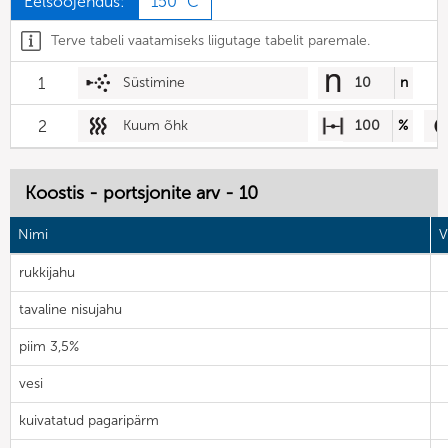
Eelsoojendus:
150 °C
Terve tabeli vaatamiseks liigutage tabelit paremale.
1
Süstimine
10
n
2
Kuum õhk
100
%
Koostis - portsjonite arv - 10
Nimi
V
rukkijahu
tavaline nisujahu
piim 3,5%
vesi
kuivatatud pagaripärm