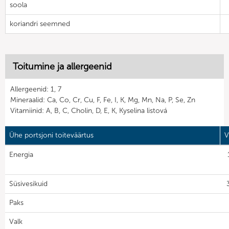
soola
koriandri seemned
Toitumine ja allergeenid
Allergeenid: 1, 7
Mineraalid: Ca, Co, Cr, Cu, F, Fe, I, K, Mg, Mn, Na, P, Se, Zn
Vitamiinid: A, B, C, Cholin, D, E, K, Kyselina listová
Ühe portsjoni toiteväärtus
V
Energia
Süsivesikuid
Paks
Valk