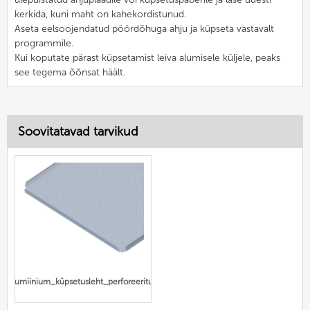
kerkida, kuni maht on kahekordistunud.
Aseta eelsoojendatud pöördõhuga ahju ja küpseta vastavalt
programmile.
Kui koputate pärast küpsetamist leiva alumisele küljele, peaks
see tegema õõnsat häält.
Soovitatavad tarvikud
alumiinium_küpsetusleht_perforeeritud