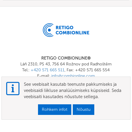
RETIGO COMBIONLINE®
Láň 2310, PS 43, 756 64 Rožnov pod Radhoštěm
Tel.:
+420 571 665 511
, Fax: +420 571 665 554
E-mail:
info@combionline.com
See veebisait kasutab teenuste pakkumiseks ja
veebisaidi liikluse analüüsimiseks küpsiseid. Seda
OnlineMenu
veebisaiti kasutades nõustute sellega.
TINGIMUSED
Rohkem infot
Nõustu