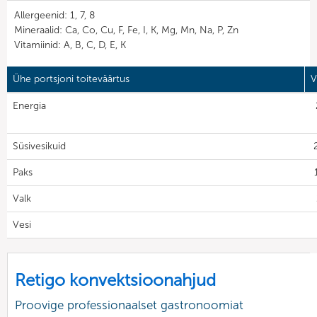
Allergeenid: 1, 7, 8
Mineraalid: Ca, Co, Cu, F, Fe, I, K, Mg, Mn, Na, P, Zn
Vitamiinid: A, B, C, D, E, K
Ühe portsjoni toiteväärtus
V
Energia
Süsivesikuid
Paks
Valk
Vesi
Retigo konvektsioonahjud
Proovige professionaalset gastronoomiat