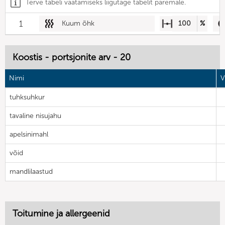
Terve tabeli vaatamiseks liigutage tabelit paremale.
1
Kuum õhk
100
%
Koostis - portsjonite arv - 20
Nimi
V
tuhksuhkur
tavaline nisujahu
apelsinimahl
võid
mandlilaastud
Toitumine ja allergeenid