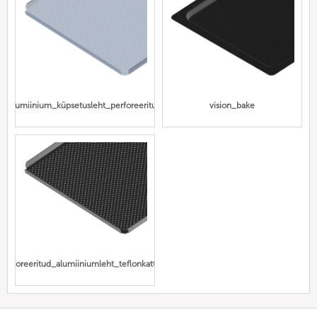
alumiinium_küpsetusleht_perforeeritud
vision_bake
perforeeritud_alumiiniumleht_teflonkattega