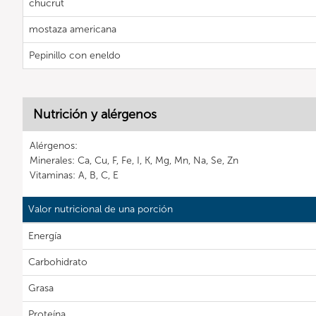
chucrut
mostaza americana
Pepinillo con eneldo
Nutrición y alérgenos
Alérgenos:
Minerales: Ca, Cu, F, Fe, I, K, Mg, Mn, Na, Se, Zn
Vitaminas: A, B, C, E
Valor nutricional de una porción
Energía
Carbohidrato
Grasa
Proteína