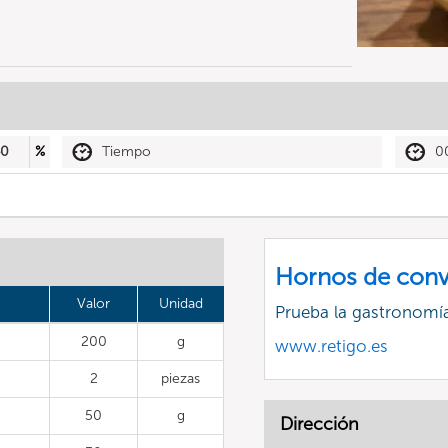
40
%
Tiempo
0
Hornos de conv
Valor
Unidad
Prueba la gastronomía
200
g
www.retigo.es
2
piezas
50
g
Dirección