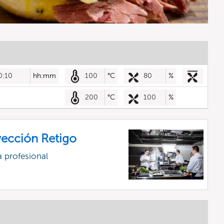
0:10
hh:mm
100
°C
80
%
200
°C
100
%
ección Retigo
 profesional