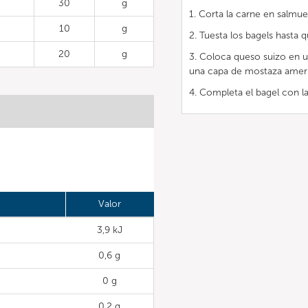
30
g
1. Corta la carne en salmue
10
g
2. Tuesta los bagels hasta
20
g
3. Coloca queso suizo en u
una capa de mostaza americ
4. Completa el bagel con la 
Valor
3,9 kJ
0,6 g
0 g
0,2 g