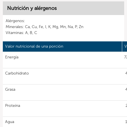
Nutrición y alérgenos
Alérgenos:
Minerales: Ca, Cu, Fe, I, K, Mg, Mn, Na, P, Zn
Vitaminas: A, B, C
Valor nutricional de una porción
V
Energía
7
Carbohidrato
Grasa
Proteína
Agua