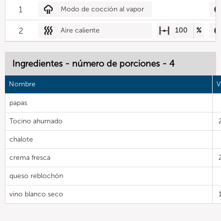
1
Modo de cocción al vapor
2
Aire caliente
100
%
Ingredientes - número de porciones - 4
Nombre
V
papas
Tocino ahumado
chalote
crema fresca
queso reblochón
vino blanco seco