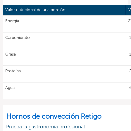
Valor nutricional de una porción
V
Energía
2
Carbohidrato
Grasa
Proteína
Agua
Hornos de convección Retigo
Prueba la gastronomía profesional