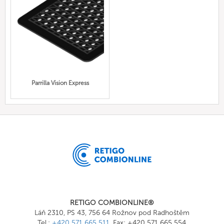
Parrilla Vision Express
RETIGO COMBIONLINE®
Láň 2310, PS 43, 756 64 Rožnov pod Radhoštěm
Tel.:
+420 571 665 511
, Fax: +420 571 665 554