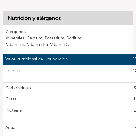
Nutrición y alérgenos
Alérgenos:
Minerales: Calcium, Potassium, Sodium
Vitaminas: Vitamin B6, Vitamin C
Valor nutricional de una porción
V
Energía
1
Carbohidrato
3
Grasa
1
Proteína
Agua