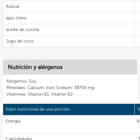
Azúcar
apio chino
aceite de cocina
Jugo de coco
Nutrición y alérgenos
Alérgenos: Soy
Minerales: Calcium, Iron, Sodium: 38758 mg
Vitaminas: Vitamin B1, Vitamin B2
Valor nutricional de una porción
V
Energía
6
Carbohidrato