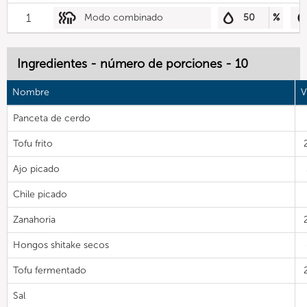
1
Modo combinado
50
%
Ingredientes - número de porciones - 10
Nombre
V
Panceta de cerdo
Tofu frito
Ajo picado
Chile picado
Zanahoria
Hongos shitake secos
Tofu fermentado
Sal