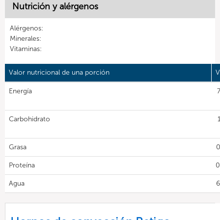
Nutrición y alérgenos
Alérgenos:
Minerales:
Vitaminas:
Valor nutricional de una porción
V
Energía
Carbohidrato
Grasa
0
Proteína
0
Agua
6