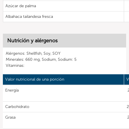
Azúcar de palma
Albahaca tailandesa fresca
Nutrición y alérgenos
Alérgenos: Shellfish, Soy, SOY
Minerales: 660 mg, Sodium, Sodium: 5
Vitaminas:
Valor nutricional de una porción
V
Energía
Carbohidrato
2
Grasa