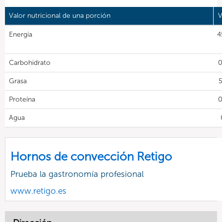
Valor nutricional de una porción
V
Energía
4
Carbohidrato
0
Grasa
Proteína
0
Agua
Hornos de convección Retigo
Prueba la gastronomía profesional
www.retigo.es