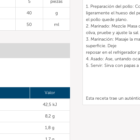
5
piezas
1. Preparación del pollo: C
40
g
ligeramente el hueso del 
el pollo quede plano.
50
ml
2. Marinado: Mezcle Masa d
oliva, pruebe y ajuste la sal.
3. Marinación: Masaje la mar
superficie. Deje
reposar en el refrigerador 
4. Asado: Ase, untando oca
5. Servir: Sirva con papas a 
Valor
Esta receta trae un autént
42,5 kJ
8,2 g
1,8 g
1,7 g