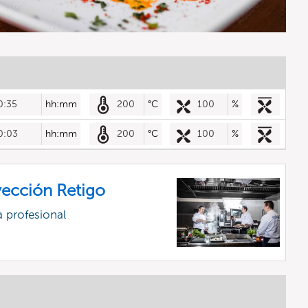
0:35
hh:mm
200
°C
100
%
0:03
hh:mm
200
°C
100
%
ección Retigo
 profesional