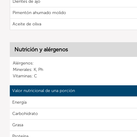
Dientes de ajo
Pimentón ahumado molido
Aceite de oliva
Nutrición y alérgenos
Alérgenos:
Minerales: K, Ph
Vitaminas: C
Valor nutricional de una porción
Energía
Carbohidrato
Grasa
Proteína