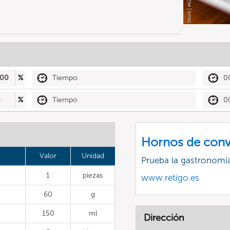
00
%
Tiempo
0
0
%
Tiempo
0
Hornos de conv
Valor
Unidad
Prueba la gastronomía
1
piezas
www.retigo.es
60
g
150
ml
Dirección