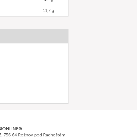
11,7 g
BIONLINE®
43, 756 64 Rožnov pod Radhoštěm