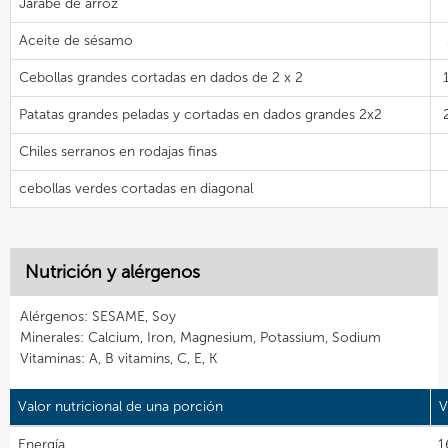
Jarabe de arroz
Aceite de sésamo
Cebollas grandes cortadas en dados de 2 x 2
Patatas grandes peladas y cortadas en dados grandes 2x2
Chiles serranos en rodajas finas
cebollas verdes cortadas en diagonal
Nutrición y alérgenos
Alérgenos: SESAME, Soy
Minerales: Calcium, Iron, Magnesium, Potassium, Sodium
Vitaminas: A, B vitamins, C, E, K
Valor nutricional de una porción
V
Energía
1