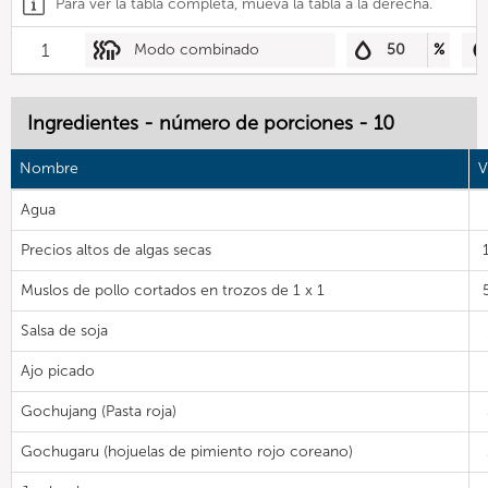
Para ver la tabla completa, mueva la tabla a la derecha.
1
Modo combinado
50
%
Ingredientes - número de porciones - 10
Nombre
V
Agua
Precios altos de algas secas
Muslos de pollo cortados en trozos de 1 x 1
Salsa de soja
Ajo picado
Gochujang (Pasta roja)
Gochugaru (hojuelas de pimiento rojo coreano)