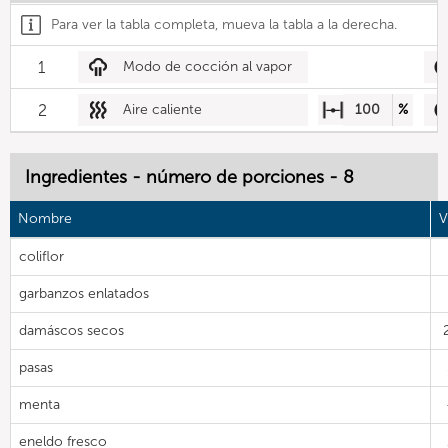
Para ver la tabla completa, mueva la tabla a la derecha.
1
Modo de cocción al vapor
2
Aire caliente
100
%
Ingredientes - número de porciones - 8
Nombre
V
coliflor
garbanzos enlatados
damáscos secos
pasas
menta
eneldo fresco