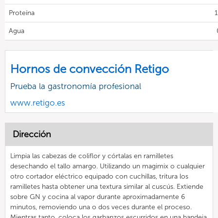
Proteína
1
Agua
Hornos de convección Retigo
Prueba la gastronomía profesional
www.retigo.es
Dirección
Limpia las cabezas de coliflor y córtalas en ramilletes
desechando el tallo amargo. Utilizando un magimix o cualquier
otro cortador eléctrico equipado con cuchillas, tritura los
ramilletes hasta obtener una textura similar al cuscús. Extiende
sobre GN y cocina al vapor durante aproximadamente 6
minutos, removiendo una o dos veces durante el proceso.
Mientras tanto, coloca los garbanzos escurridos en una bandeja