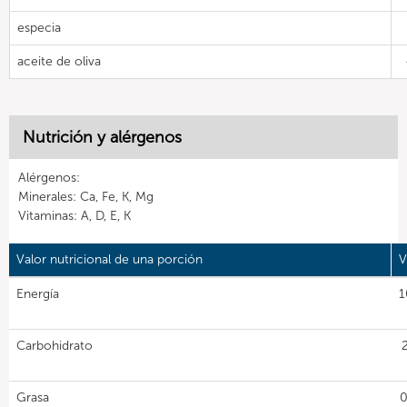
especia
aceite de oliva
Nutrición y alérgenos
Alérgenos:
Minerales: Ca, Fe, K, Mg
Vitaminas: A, D, E, K
Valor nutricional de una porción
V
Energía
1
Carbohidrato
Grasa
0