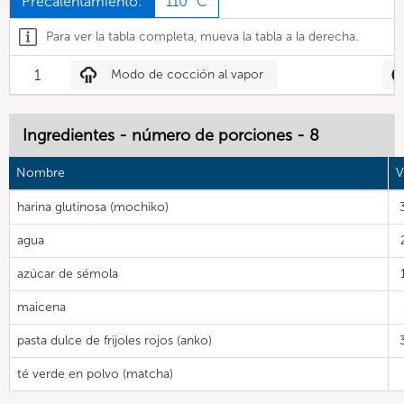
Precalentamiento:
110 °C
Para ver la tabla completa, mueva la tabla a la derecha.
1
Modo de cocción al vapor
Ingredientes - número de porciones - 8
Nombre
V
harina glutinosa (mochiko)
agua
azúcar de sémola
maicena
pasta dulce de frijoles rojos (anko)
té verde en polvo (matcha)