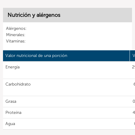
Nutrición y alérgenos
Alérgenos:
Minerales:
Vitaminas:
Valor nutricional de una porción
V
Energía
2
Carbohidrato
Grasa
0
Proteína
4
Agua