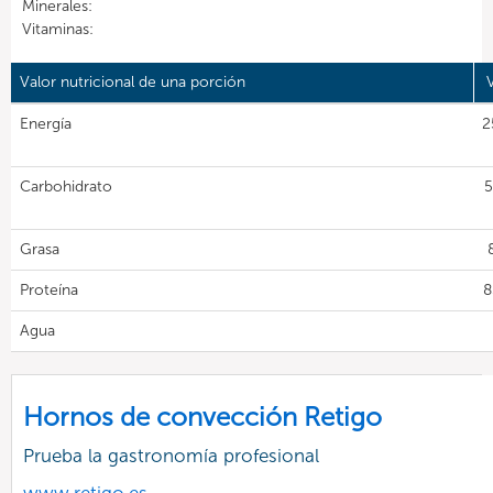
Minerales:
Vitaminas:
Valor nutricional de una porción
Energía
2
Carbohidrato
5
Grasa
Proteína
8
Agua
Hornos de convección Retigo
Prueba la gastronomía profesional