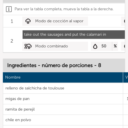
Para ver la tabla completa, mueva la tabla a la derecha.
1
Modo de cocción al vapor
take out the sausages and put the calamari in
2
Modo combinado
50
%
Ingredientes - número de porciones - 8
Nombre
V
relleno de salchicha de toulouse
migas de pan
ramita de perejil
chile en polvo