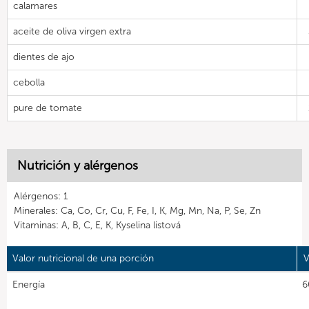
calamares
aceite de oliva virgen extra
dientes de ajo
cebolla
pure de tomate
Nutrición y alérgenos
Alérgenos: 1
Minerales: Ca, Co, Cr, Cu, F, Fe, I, K, Mg, Mn, Na, P, Se, Zn
Vitaminas: A, B, C, E, K, Kyselina listová
Valor nutricional de una porción
V
Energía
6