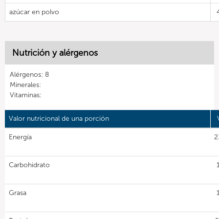
azúcar en polvo
Nutrición y alérgenos
Alérgenos: 8
Minerales:
Vitaminas:
Valor nutricional de una porción
Energía
2
Carbohidrato
Grasa