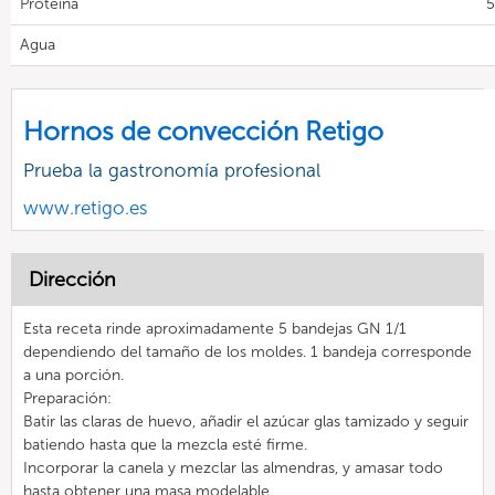
Proteína
5
Agua
Hornos de convección Retigo
Prueba la gastronomía profesional
www.retigo.es
Dirección
Esta receta rinde aproximadamente 5 bandejas GN 1/1
dependiendo del tamaño de los moldes. 1 bandeja corresponde
a una porción.
Preparación:
Batir las claras de huevo, añadir el azúcar glas tamizado y seguir
batiendo hasta que la mezcla esté firme.
Incorporar la canela y mezclar las almendras, y amasar todo
hasta obtener una masa modelable.