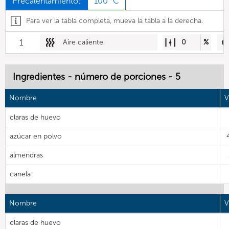
Precalentamiento:
100 °C
Para ver la tabla completa, mueva la tabla a la derecha.
1
Aire caliente
0
%
Ingredientes - número de porciones - 5
Nombre
V
claras de huevo
azúcar en polvo
almendras
canela
Nombre
V
claras de huevo