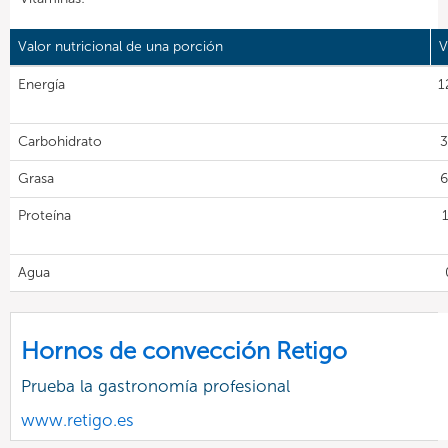
Valor nutricional de una porción
V
Energía
1
Carbohidrato
3
Grasa
6
Proteína
Agua
Hornos de convección Retigo
Prueba la gastronomía profesional
www.retigo.es