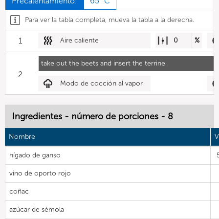
Precalentamiento:
65 °C
Para ver la tabla completa, mueva la tabla a la derecha.
1
Aire caliente
0
%
take out the beets and insert the terrine
2
Modo de cocción al vapor
Ingredientes - número de porciones - 8
Nombre
V
hígado de ganso
vino de oporto rojo
coñac
azúcar de sémola