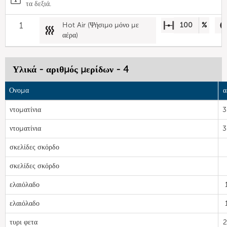
τα δεξιά.
1
Hot Air (Ψήσιμο μόνο με
100
%
αέρα)
Υλικά - αριθμός μερίδων - 4
Ονομα
α
ντοματίνια
3
ντοματίνια
3
σκελίδες σκόρδο
σκελίδες σκόρδο
ελαιόλαδο
ελαιόλαδο
τυρι φετα
2