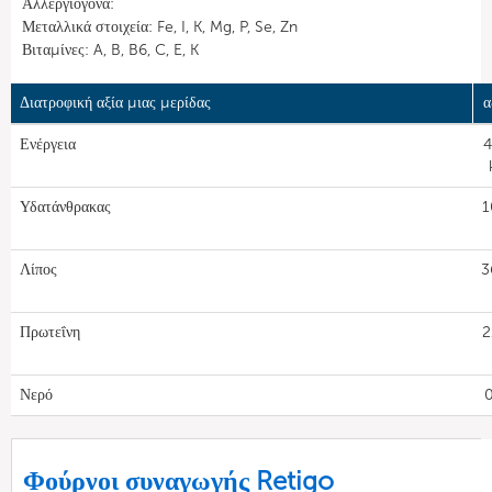
Αλλεργιογόνα:
Μεταλλικά στοιχεία: Fe, I, K, Mg, P, Se, Zn
Βιταμίνες: A, B, B6, C, E, K
Διατροφική αξία μιας μερίδας
α
Ενέργεια
4
Υδατάνθρακας
1
Λίπος
3
Πρωτεΐνη
2
Νερό
0
Φούρνοι συναγωγής Retigo