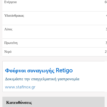
Ενέργεια
6
Υδατάνθρακας
Λίπος
Πρωτεΐνη
Νερό
2
Φούρνοι συναγωγής Retigo
Δοκιμάστε την επαγγελματική γαστρονομία
www.stafinox.gr
Κατευθύνσεις