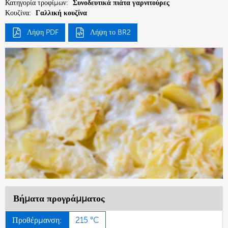
Κατηγορία τροφίμων:
Συνοδευτικά πιάτα γαρνιτούρες
Κουζίνα:
Γαλλική κουζίνα
Λήψη PDF
Λήψη το BR2
Βήματα προγράμματος
Προθέρμανση:
215 °C