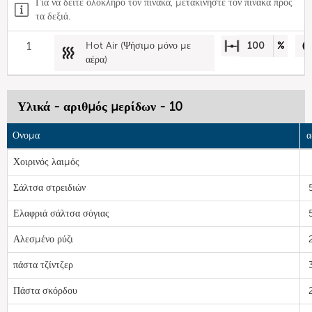
Για να δείτε ολόκληρο τον πίνακα, μετακινήστε τον πίνακα προς
τα δεξιά.
1
Hot Air (Ψήσιμο μόνο με
100
%
αέρα)
Υλικά - αριθμός μερίδων - 10
Ονομα
α
Χοιρινός λαιμός
Σάλτσα στρειδιών
Ελαφριά σάλτσα σόγιας
Αλεσμένο ρύζι
πάστα τζίντζερ
Πάστα σκόρδου