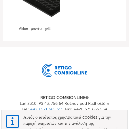
Vision_ μαντέμι_grill
RETIGO COMBIONLINE®
Láň 2310, PS 43, 756 64 Rožnov pod Radhoštěm
Tel.:
+420 571 665 511
, Fax: +420 571 665 554
E-mail:
info@combionline.com
Αυτός ο ιστότοπος χρησιμοποιεί cookies για την
παροχή υπηρεσιών και την ανάλυση της