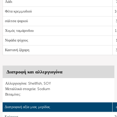
Λάδι
Φέτα κρεμμυδιού
1
σάλτσα ψαριού
Χυμός ταμάρινδου
1
Νιφάδα ψύχους
Καστανή ζάχαρη
Διατροφή και αλλεργιογόνα
Αλλεργιογόνα: Shellfish, SOY
Μεταλλικά στοιχεία: Sodium
Βιταμίνες:
Διατροφική αξία μιας μερίδας
Ενέργεια
2