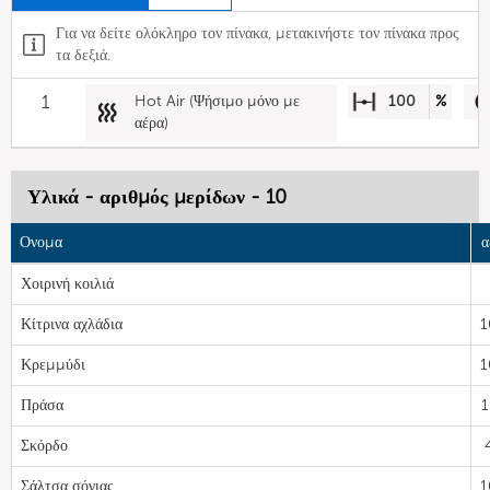
Για να δείτε ολόκληρο τον πίνακα, μετακινήστε τον πίνακα προς
τα δεξιά.
1
Hot Air (Ψήσιμο μόνο με
100
%
αέρα)
Υλικά - αριθμός μερίδων - 10
Ονομα
α
Χοιρινή κοιλιά
Κίτρινα αχλάδια
1
Κρεμμύδι
1
Πράσα
1
Σκόρδο
Σάλτσα σόγιας
1