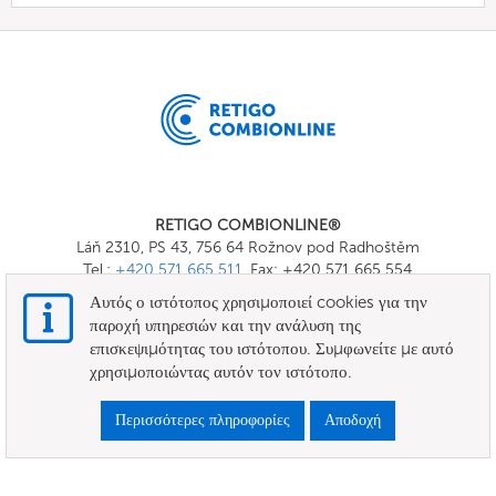
RETIGO COMBIONLINE®
Láň 2310, PS 43, 756 64 Rožnov pod Radhoštěm
Tel.:
+420 571 665 511
, Fax: +420 571 665 554
E-mail:
info@combionline.com
Αυτός ο ιστότοπος χρησιμοποιεί cookies για την
παροχή υπηρεσιών και την ανάλυση της
επισκεψιμότητας του ιστότοπου. Συμφωνείτε με αυτό
OnlineMenu
χρησιμοποιώντας αυτόν τον ιστότοπο.
ΟΡΟΙ ΚΑΙ ΠΡΟΫΠΟΘΕΣΕΙΣ
Περισσότερες πληροφορίες
Αποδοχή