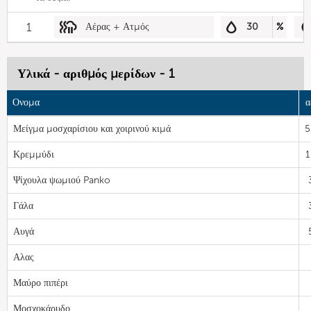
1
Αέρας + Ατμός
30
%
Υλικά - αριθμός μερίδων - 1
Ονομα
α
Μείγμα μοσχαρίσιου και χοιρινού κιμά
5
Κρεμμύδι
1
Ψίχουλα ψωμιού Panko
Γάλα
Αυγά
Αλας
Μαύρο πιπέρι
Μοσχοκάρυδο