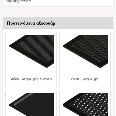
ιαπωνική σαλάτα.
Προτεινόμενα αξεσουάρ
Vision_μαντέμι_grill_διαγώνιο
Vision_ μαντέμι_grill