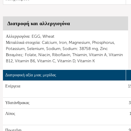
Διατροφή και αλλεργιογόνα
Αλλεργιογόνα: EGG, Wheat
Μεταλλικά στοιχεία: Calcium, Iron, Magnesium, Phosphorus,
Potassium, Selenium, Sodium, Sodium: 38758 mg, Zinc
Βιταμίνες: Folate, Niacin, Riboflavin, Thiamin, Vitamin A, Vitamin
B12, Vitamin B6, Vitamin C, Vitamin D, Vitamin K
Διατροφική αξία μιας μερίδας
Ενέργεια
1
Υδατάνθρακας
3
Λίπος
Πρωτεΐνη
9