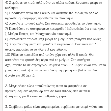
4) Ζυμώστε το κιμά καλά μόνο με αλάτι πρώτα. Ζυμώστε μέχρι να
κολλήσει.
5) Προσθέστε γάλα στο Panko και ανακατέψτε. Μόλις το panko
υγρανθεί ομοιόμορφα, προσθέστε το στον κιμά.
6) Χτυπήστε το αυγό καλά. Στη συνέχεια, προσθέστε το στον κιμά.
7) Προσθέστε το σοταρισμένο κρεμμύδι ( βεβαιωθείτε ότι είναι κρύο
), Μαύρο Πιπέρι, και Μοσχοκάρυδο στον κιμά.
8) Ανακατέψτε τα όλα μαζί μέχρι το μείγμα να ξαναγίνει κολλώδες.
9) Χωρίστε στη μέση και φτιάξτε 2 κεφτεδάκια. Εάν είναι για 3
άτομα, μπορείτε να φτιάξετε 3 κεφτεδάκια.
10) Ρίξτε το κεφτεδάκι από το ένα χέρι στο άλλο 5 φορές. Θα
αφαιρέσει τις φυσαλίδες αέρα από το μείγμα. Στη συνέχεια,
σχηματίστε το σε στρογγυλό μπιφτέκι των 80g. Αφού είναι έτοιμα τα
μπιφτέκια, καλύψτε τα με πλαστική μεμβράνη και βάλτε τα στο
ψυγείο για 30 λεπτά.
2. Μαγειρέψτε τώρα τοποθετώντας αυτά τα μπιφτέκια σε
προθερμασμένο αξεσουάρ είτε σε ταψί πίτσας είτε σε ταψί
ψησίματος για 8 λεπτά σε ρυθμίσεις γκριλ.
3. Σερβίρετε μόλις είναι μαγειρεμένα, σερβίρετε με ντεμί γκλάς και