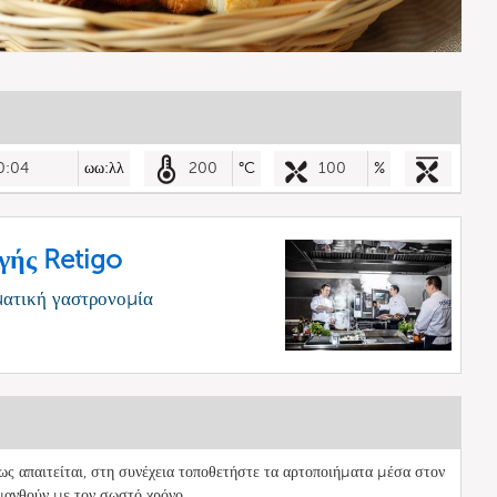
0:04
ωω:λλ
200
°C
100
%
γής Retigo
ματική γαστρονομία
ς απαιτείται, στη συνέχεια τοποθετήστε τα αρτοποιήματα μέσα στον
μανθούν με τον σωστό χρόνο.