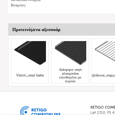
Βιταμίνες:
Προτεινόμενα αξεσουάρ
Διάτρητο ταψί
αλουμινίου
Vision_ταψί bake
Ανοξείδωτα_συρμ
επενδυμένο με
τεφλόν
RETIGO COM
Láň 2310, PS 