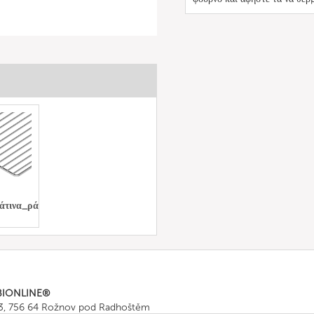
άτινα_ράφια
BIONLINE®
43, 756 64 Rožnov pod Radhoštěm