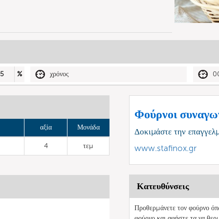
5
%
χρόνος
0
Φούρνοι συναγω
αξία
Μονάδα
Δοκιμάστε την επαγγελ
4
τεμ
www.stafinox.gr
Κατευθύνσεις
Προθερμάνετε τον φούρνο όπω
φούρνο και αφήστε τα να θερ