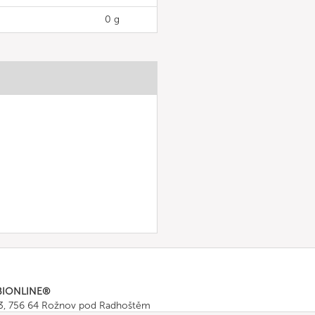
0 g
BIONLINE®
43, 756 64 Rožnov pod Radhoštěm