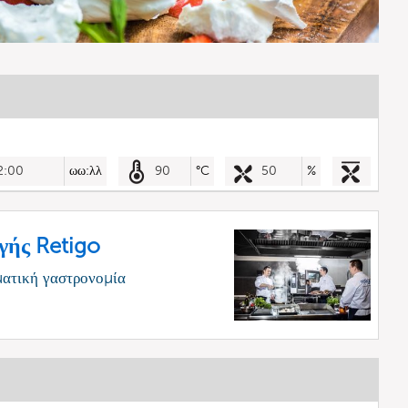
2:00
ωω:λλ
90
°C
50
%
γής Retigo
ματική γαστρονομία