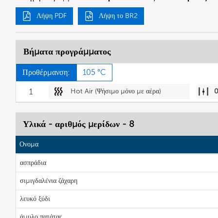
Λήψη PDF
Λήψη το BR2
Βήματα προγράμματος
Προθέρμανση:
105 °C
1
Hot Air (Ψήσιμο μόνο με αέρα)
Υλικά - αριθμός μερίδων - 8
Ονομα
ασπράδια
σιμιγδαλένια ζάχαρη
λευκό ξύδι
άμυλο πατάτας