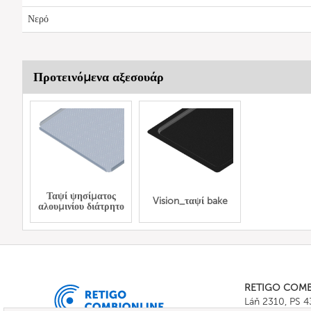
Νερό
Προτεινόμενα αξεσουάρ
Ταψί ψησίματος
Vision_ταψί bake
αλουμινίου διάτρητο
RETIGO COM
Láň 2310, PS 