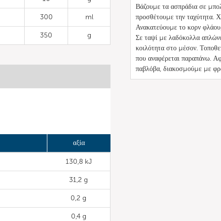
Βάζουμε τα ασπράδια σε μπολ
300
ml
προσθέτουμε την ταχύτητα. Χ
Ανακατεύουμε το κορν φλάουρ
350
g
Σε ταψί με λαδόκολλα απλών
κοιλότητα στο μέσον. Τοποθ
που αναφέρεται παραπάνω. Αφ
παβλόβα, διακοσμούμε με φρ
αξία
130,8 kJ
31,2 g
0,2 g
0,4 g