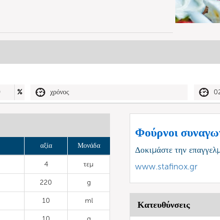
0
%
χρόνος
0
Φούρνοι συναγω
αξία
Μονάδα
Δοκιμάστε την επαγγελ
4
τεμ
www.stafinox.gr
220
g
10
ml
Κατευθύνσεις
10
g