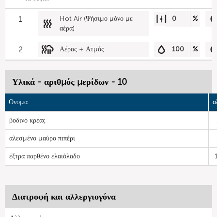
1
Hot Air (Ψήσιμο μόνο με
0
%
αέρα)
2
Αέρας + Ατμός
100
%
Υλικά - αριθμός μερίδων - 10
Ονομα
α
βοδινό κρέας
αλεσμένο μαύρο πιπέρι
έξτρα παρθένο ελαιόλαδο
Διατροφή και αλλεργιογόνα