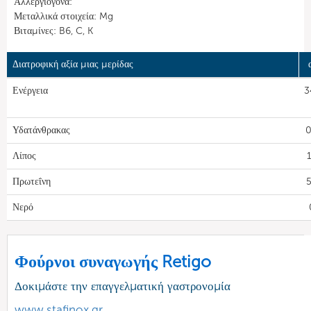
Αλλεργιογόνα:
Μεταλλικά στοιχεία: Mg
Βιταμίνες: B6, C, K
Διατροφική αξία μιας μερίδας
Ενέργεια
3
Υδατάνθρακας
0
Λίπος
Πρωτεΐνη
Νερό
Φούρνοι συναγωγής Retigo
Δοκιμάστε την επαγγελματική γαστρονομία
www.stafinox.gr