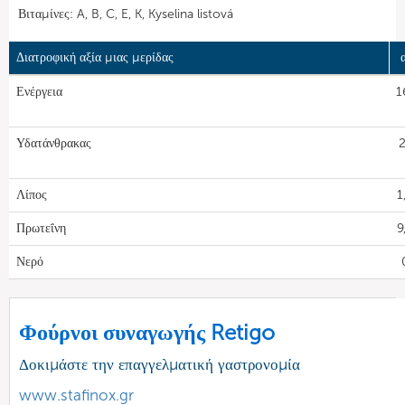
Βιταμίνες: A, B, C, E, K, Kyselina listová
Διατροφική αξία μιας μερίδας
Ενέργεια
1
Υδατάνθρακας
2
Λίπος
1
Πρωτεΐνη
9
Νερό
Φούρνοι συναγωγής Retigo
Δοκιμάστε την επαγγελματική γαστρονομία
www.stafinox.gr