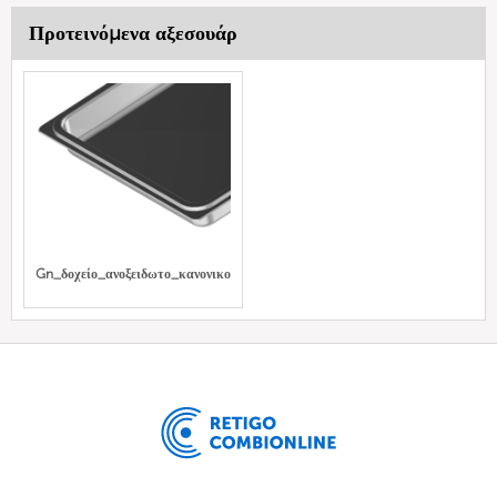
Προτεινόμενα αξεσουάρ
Gn_δοχείο_ανοξειδωτο_κανονικο