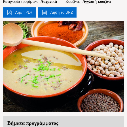
Κατηγορία τροφίμων:
Λαχανικά
Κουζίνα:
Αγγλική κουζίνα
Λήψη PDF
Λήψη το BR2
Βήματα προγράμματος