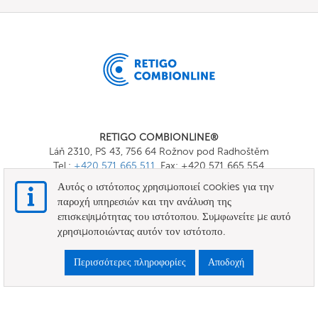
RETIGO COMBIONLINE®
Láň 2310, PS 43, 756 64 Rožnov pod Radhoštěm
Tel.:
+420 571 665 511
, Fax: +420 571 665 554
E-mail:
info@combionline.com
Αυτός ο ιστότοπος χρησιμοποιεί cookies για την
παροχή υπηρεσιών και την ανάλυση της
επισκεψιμότητας του ιστότοπου. Συμφωνείτε με αυτό
OnlineMenu
χρησιμοποιώντας αυτόν τον ιστότοπο.
ΟΡΟΙ ΚΑΙ ΠΡΟΫΠΟΘΕΣΕΙΣ
Περισσότερες πληροφορίες
Αποδοχή