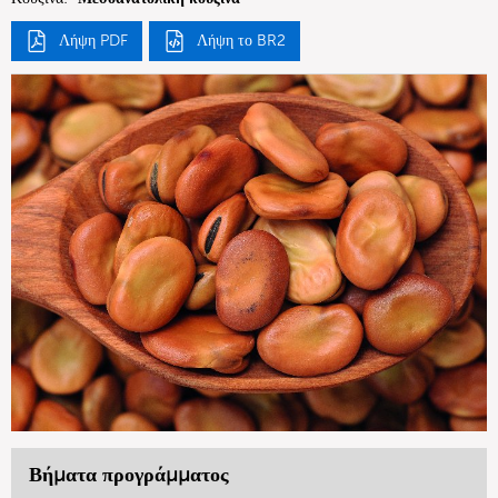
Λήψη PDF
Λήψη το BR2
Βήματα προγράμματος