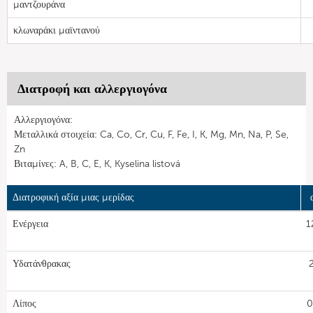
μαντζουράνα
κλωναράκι μαϊντανού
Διατροφή και αλλεργιογόνα
Αλλεργιογόνα:
Μεταλλικά στοιχεία: Ca, Co, Cr, Cu, F, Fe, I, K, Mg, Mn, Na, P, Se,
Zn
Βιταμίνες: A, B, C, E, K, Kyselina listová
Διατροφική αξία μιας μερίδας
Ενέργεια
1
Υδατάνθρακας
Λίπος
0