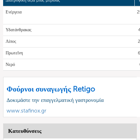
Διατροφική αξία μιας μερίδας
Ενέργεια
2
Υδατάνθρακας
Λίπος
2
Πρωτεΐνη
6
Νερό
Φούρνοι συναγωγής Retigo
Δοκιμάστε την επαγγελματική γαστρονομία
www.stafinox.gr
Κατευθύνσεις