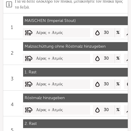
Για να δείτε ολόκληρο τον πίνακα, μετακινήστε τον πίνακα προς
τα δεξιά.
MAISCHEN (Imperial Stout)
1
Αέρας + Ατμός
30
%
Malzsschüttung ohne Röstmalz hinzugeben
2
Αέρας + Ατμός
30
%
1. Rast
3
Αέρας + Ατμός
30
%
Röstmalz hinzugeben
4
Αέρας + Ατμός
30
%
2. Rast
5