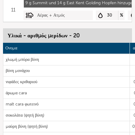
9 g Summit und 14 g East Kent Golding Hopfen hinzuge
11
Αέρας + Ατμός
30
%
Υλικά - αριθμός μερίδων - 20
Ονομα
α
χλωμή μπύρα βύνη
βύνη μονάχου
νιφάδες κριθαριού
άρωμα cara
malt cara φωτεινό
σοκολάτα (ψητή βύνη)
μαύρη βύνη (ψητή βύνη)
0