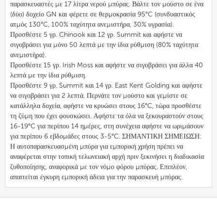
παρασκευαστές με 17 λίτρα νερού μπύρας. Βάλτε τον μούστο σε ένα
(δύο) δοχείο GN και φέρετε σε θερμοκρασία 95°C (συνδυαστικός
ατμός 130°C, 100% ταχύτητα ανεμιστήρα, 30% υγρασία).
Προσθέστε 5 γρ. Chinook και 12 γρ. Summit και αφήστε να
σιγοβράσει για μόνο 50 λεπτά με την ίδια ρύθμιση (80% ταχύτητα
ανεμιστήρα).
Προσθέστε 15 γρ. Irish Moss και αφήστε να σιγοβράσει για άλλα 40
λεπτά με την ίδια ρύθμιση.
Προσθέστε 9 γρ. Summit και 14 γρ. East Kent Golding και αφήστε
να σιγοβράσει για 2 λεπτά. Περνάτε τον μούστο και γεμίστε σε
κατάλληλα δοχεία, αφήστε να κρυώσει στους 16°C, τώρα προσθέστε
τη ζύμη που έχει φουσκώσει. Αφήστε τα όλα να ξεκουραστούν στους
16-19°C για περίπου 14 ημέρες, στη συνέχεια αφήστε να ωριμάσουν
για περίπου 6 εβδομάδες στους 3-5°C. ΣΗΜΑΝΤΙΚΗ ΣΗΜΕΙΩΣΗ:
Η αυτοπαρασκευασμένη μπύρα για εμπορική χρήση πρέπει να
αναφέρεται στην τοπική τελωνειακή αρχή πριν ξεκινήσει η διαδικασία
ζυθοποίησης, αναφορικά με τον νόμο φόρου μπύρας. Επιπλέον,
απαιτείται έγκυρη εμπορική άδεια για την παρασκευή μπύρας.