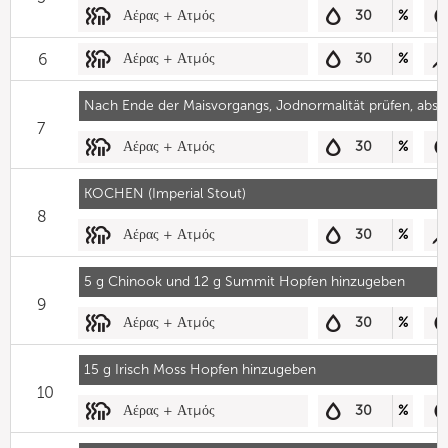
Αέρας + Ατμός
30
%
6
Αέρας + Ατμός
30
%
Nach Ende der Maisvorgangs, Jodnormalität prüfen, absc
7
Αέρας + Ατμός
30
%
KOCHEN (Imperial Stout)
8
Αέρας + Ατμός
30
%
5 g Chinook und 12 g Summit Hopfen hinzugeben
9
Αέρας + Ατμός
30
%
15 g Irisch Moss Hopfen hinzugeben
10
Αέρας + Ατμός
30
%