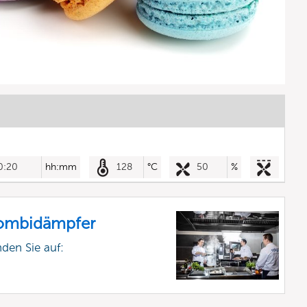
0:20
hh:mm
128
°C
50
%
Kombidämpfer
nden Sie auf: