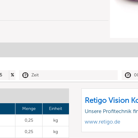
5
%
Zeit
0
Retigo Vision 
Menge
Einheit
Unsere Profitechnik fi
0,25
kg
www.retigo.de
0,25
kg