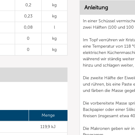
0,2
kg
Anleitung
0,23
kg
In einer Schüssel vermisch
0,08
l
zwei Hälften (100 und 100 g
0
kg
Im Topf verrühren wir Krist
eine Temperatur von 118 °C 
0
kg
elektrischen Küchenmaschine
während wir ständig weiter
hinzu und schlagen weiter, 
Die zweite Hälfte der Eiw
und rühren, bis eine Paste
und färben die Masse gegeb
Die vorbereitete Masse spri
Backpapier oder einer Sil
Menge
Kreisen (insgesamt etwa 40
119,9 kJ
Die Makronen geben wir i
Programm.