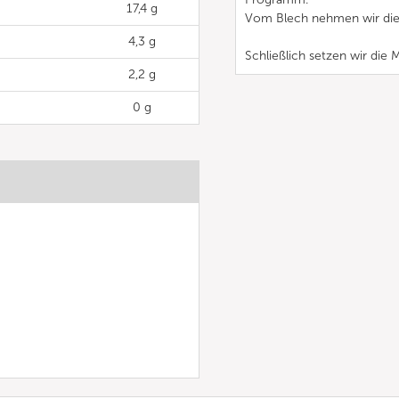
17,4 g
Vom Blech nehmen wir die 
4,3 g
Schließlich setzen wir di
2,2 g
0 g