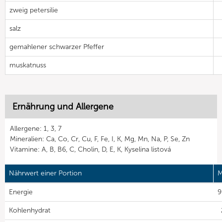
zweig petersilie
salz
gemahlener schwarzer Pfeffer
muskatnuss
Ernährung und Allergene
Allergene: 1, 3, 7
Mineralien: Ca, Co, Cr, Cu, F, Fe, I, K, Mg, Mn, Na, P, Se, Zn
Vitamine: A, B, B6, C, Cholin, D, E, K, Kyselina listová
Nährwert einer Portion
M
Energie
9
Kohlenhydrat