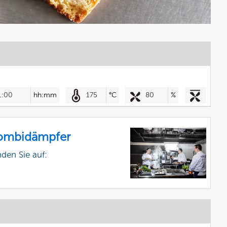
1:00
hh:mm
175
°C
80
%
Kombidämpfer
nden Sie auf: