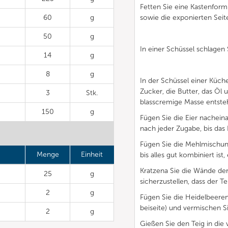
Fetten Sie eine Kastenform 
60
g
sowie die exponierten Seite
50
g
In einer Schüssel schlagen
14
g
8
g
In der Schüssel einer Küc
Zucker, die Butter, das Öl 
3
Stk.
blasscremige Masse entste
150
g
Fügen Sie die Eier nachein
nach jeder Zugabe, bis das E
Fügen Sie die Mehlmischung
Menge
Einheit
bis alles gut kombiniert is
Kratzena Sie die Wände der
25
g
sicherzustellen, dass der T
2
g
Fügen Sie die Heidelbeeren f
beiseite) und vermischen Sie 
2
g
Gießen Sie den Teig in die