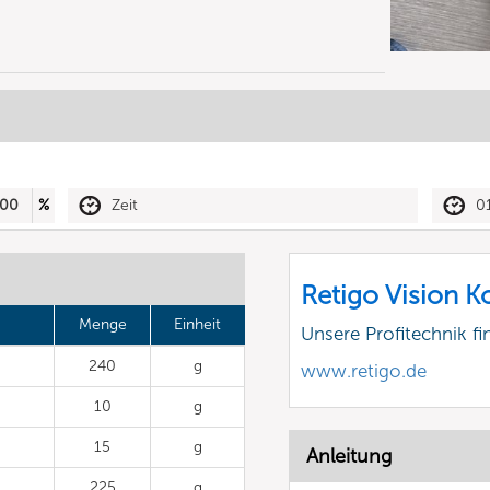
00
%
Zeit
0
Retigo Vision 
Menge
Einheit
Unsere Profitechnik fi
240
g
www.retigo.de
10
g
15
g
Anleitung
225
g