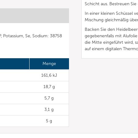
Schicht aus. Bestreuen Sie
In einer kleinen Schüssel v
Mischung gleichmäßig über
Backen Sie den Heidelbeer
, P, Potassium, Se, Sodium: 38758
gegebenenfalls mit Alufolie
die Mitte eingeführt wird
auf einem digitalen Thermo
Menge
161,6 kJ
18,7 g
5,7 g
3,1 g
5 g