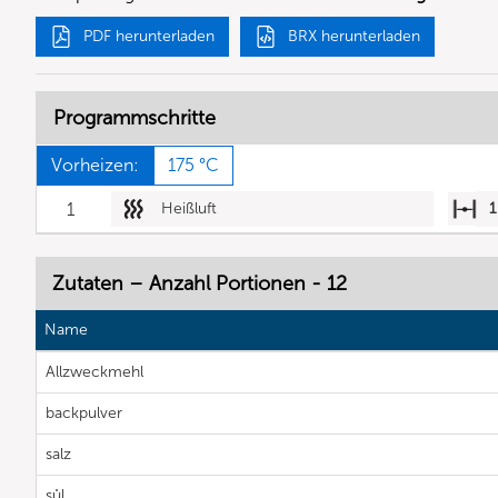
PDF herunterladen
BRX herunterladen
Programmschritte
Vorheizen:
175 °C
1
Heißluft
1
Zutaten – Anzahl Portionen - 12
Name
Allzweckmehl
backpulver
salz
sůl