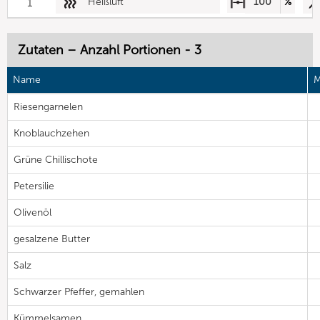
1
Heißluft
100
%
Zutaten – Anzahl Portionen - 3
Name
M
Riesengarnelen
Knoblauchzehen
Grüne Chillischote
Petersilie
Olivenöl
gesalzene Butter
Salz
Schwarzer Pfeffer, gemahlen
Kümmelsamen