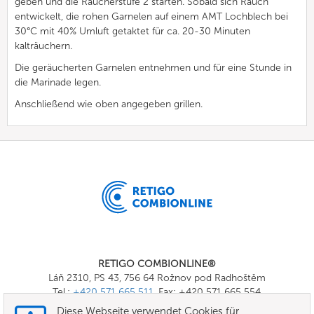
geben und die Räucherstufe 2 starten. Sobald sich Rauch
entwickelt, die rohen Garnelen auf einem AMT Lochblech bei
30°C mit 40% Umluft getaktet für ca. 20-30 Minuten
kalträuchern.
Die geräucherten Garnelen entnehmen und für eine Stunde in
die Marinade legen.
Anschließend wie oben angegeben grillen.
RETIGO COMBIONLINE®
Láň 2310, PS 43, 756 64 Rožnov pod Radhoštěm
Tel.:
+420 571 665 511
, Fax: +420 571 665 554
E-mail:
info@combionline.com
Diese Webseite verwendet Cookies für