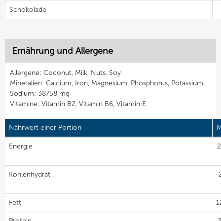
Schokolade
Ernährung und Allergene
Allergene: Coconut, Milk, Nuts, Soy
Mineralien: Calcium, Iron, Magnesium, Phosphorus, Potassium,
Sodium: 38758 mg
Vitamine: Vitamin B2, Vitamin B6, Vitamin E
Nährwert einer Portion
M
Energie
2
Kohlenhydrat
Fett
1
Protein
2