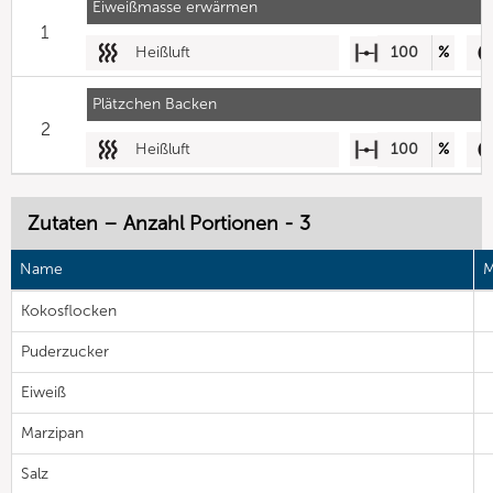
Eiweißmasse erwärmen
1
Heißluft
100
%
Plätzchen Backen
2
Heißluft
100
%
Zutaten – Anzahl Portionen - 3
Name
M
Kokosflocken
Puderzucker
Eiweiß
Marzipan
Salz