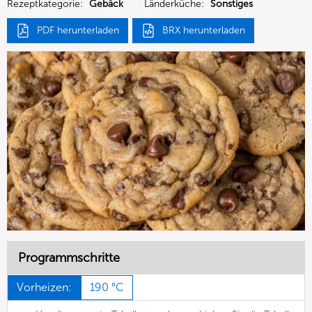
Rezeptkategorie:
Gebäck
Länderküche:
Sonstiges
PDF herunterladen
BRX herunterladen
Programmschritte
Vorheizen:
190 °C