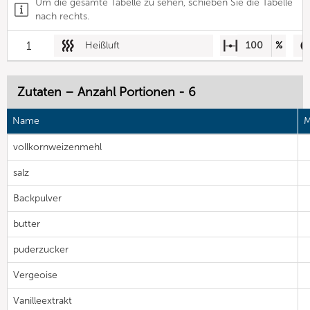
Um die gesamte Tabelle zu sehen, schieben Sie die Tabelle
nach rechts.
1
Heißluft
100
%
Zutaten – Anzahl Portionen - 6
Name
M
vollkornweizenmehl
salz
Backpulver
butter
puderzucker
Vergeoise
Vanilleextrakt