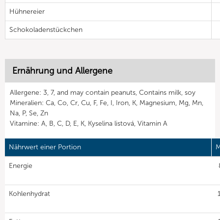
Hühnereier
Schokoladenstückchen
Ernährung und Allergene
Allergene: 3, 7, and may contain peanuts, Contains milk, soy
Mineralien: Ca, Co, Cr, Cu, F, Fe, I, Iron, K, Magnesium, Mg, Mn,
Na, P, Se, Zn
Vitamine: A, B, C, D, E, K, Kyselina listová, Vitamin A
Nährwert einer Portion
M
Energie
Kohlenhydrat